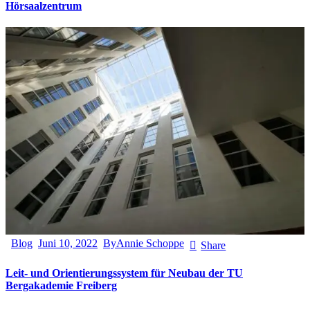
Hörsaalzentrum
Blog
Juni 10, 2022
By
Annie Schoppe
Share
Leit- und Orientierungssystem für Neubau der TU
Bergakademie Freiberg