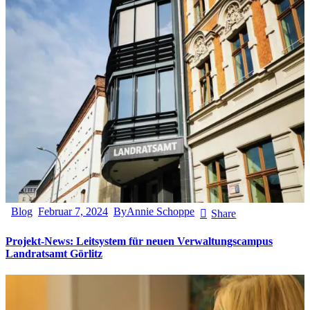
Blog
Februar 7, 2024
By
Annie Schoppe
Share
Projekt-News: Leitsystem für neuen Verwaltungscampus
Landratsamt Görlitz