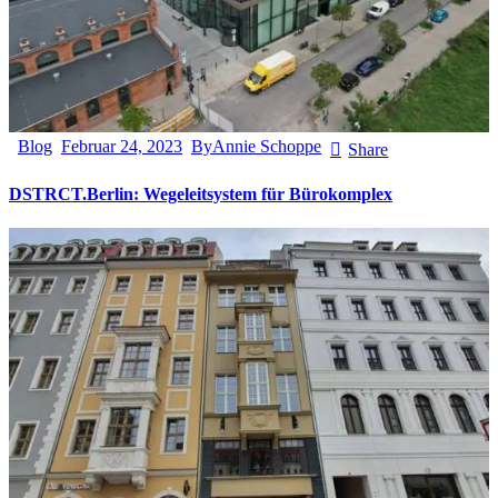
Blog
Februar 24, 2023
By
Annie Schoppe
Share
DSTRCT.Berlin: Wegeleitsystem für Bürokomplex