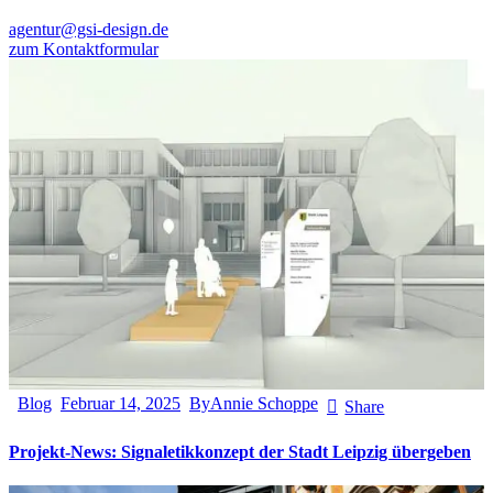
agentur@gsi-design.de
zum Kontaktformular
Blog
Februar 14, 2025
By
Annie Schoppe
Share
Projekt-News: Signaletikkonzept der Stadt Leipzig übergeben