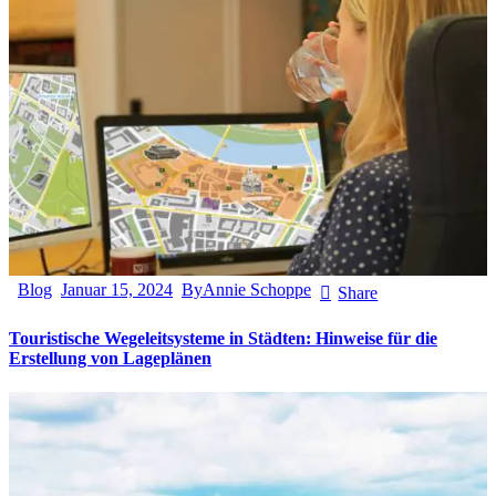
Blog
Januar 15, 2024
By
Annie Schoppe
Share
Touristische Wegeleitsysteme in Städten: Hinweise für die
Erstellung von Lageplänen