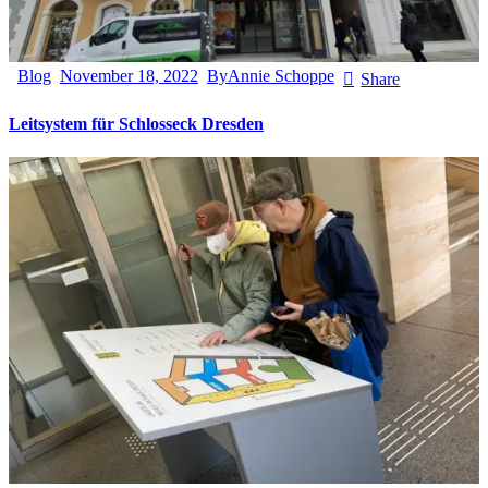
Blog
November 18, 2022
By
Annie Schoppe
Share
Leitsystem für Schlosseck Dresden