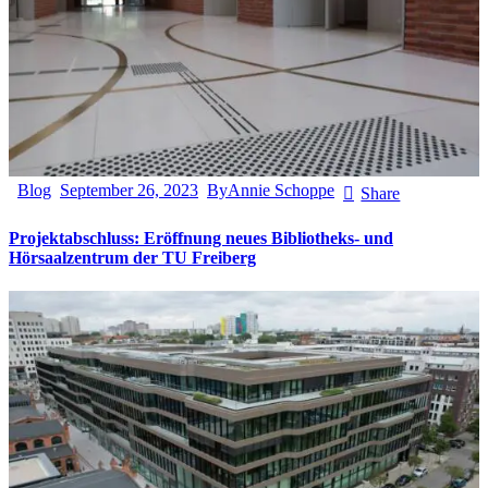
Blog
September 26, 2023
By
Annie Schoppe
Share
Projektabschluss: Eröffnung neues Bibliotheks- und
Hörsaalzentrum der TU Freiberg