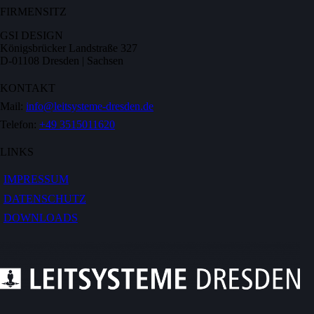
FIRMENSITZ
GSI DESIGN
Königsbrücker Landstraße 327
D-01108 Dresden | Sachsen
KONTAKT
Mail:
info@leitsysteme-dresden.de
Telefon:
+49 3515011620
LINKS
IMPRESSUM
DATENSCHUTZ
DOWNLOADS