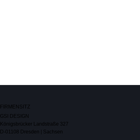
FIRMENSITZ
GSI DESIGN
Königsbrücker Landstraße 327
D-01108 Dresden | Sachsen