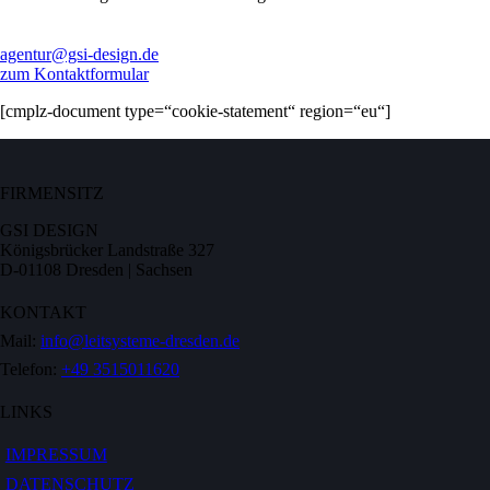
agentur@gsi-design.de
zum Kontaktformular
[cmplz-document type=“cookie-statement“ region=“eu“]
FIRMENSITZ
GSI DESIGN
Königsbrücker Landstraße 327
D-01108 Dresden | Sachsen
KONTAKT
Mail:
info@leitsysteme-dresden.de
Telefon:
+49 3515011620
LINKS
IMPRESSUM
DATENSCHUTZ